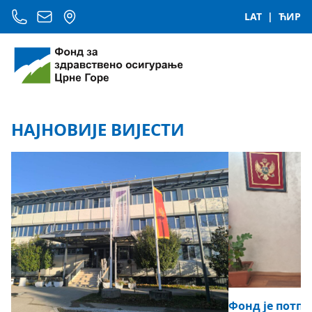
LAT
|
ЋИР
НАЈНОВИЈЕ ВИЈЕСТИ
Фонд је потпи