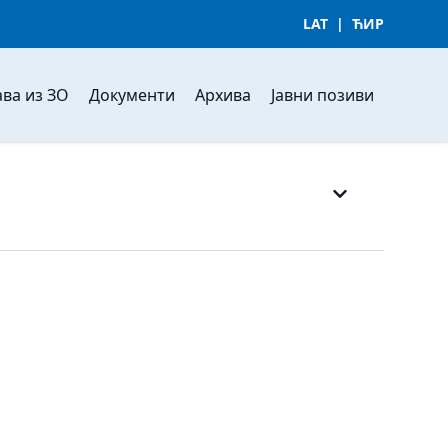
LAT
|
ЋИР
ва из ЗО
Документи
Архива
Јавни позиви