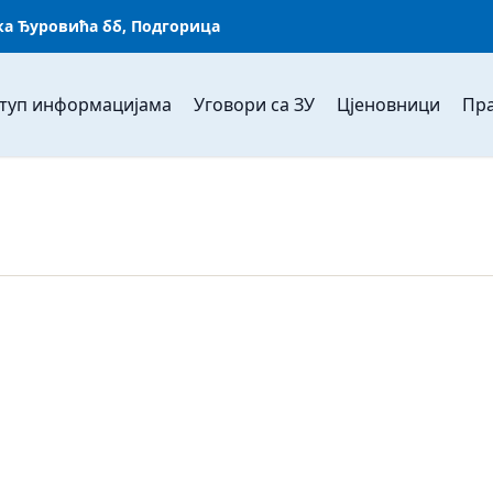
ка Ђуровића бб, Подгорица
туп информацијама
Уговори са ЗУ
Цјеновници
Пра