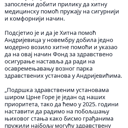
запослени добити прилику да хитну
медицинску помоћ пружају на сигурнији
и комфорнији начин.
Подсјетио је и да је Хитна помоћ
Андријевица у новембру добила једно
модерно возило хитне помоћи и указао
да на овај начин Фонд за здравствено
осигурање наставља да ради на
осавремењавању возног парка
здравствених установа у Андријевићима.
„Подршка здравственим установама
широм Црне Горе је један од наших
приоритета, тако да ћемо у 2025. години
наставити да радимо на побољшању
њиховог стања како бисмо грађанима
пружили најбољу могућу здравствену