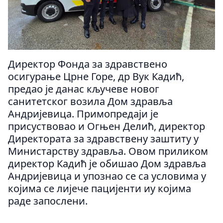
Директор Фонда за здравствено
осигурање Црне Горе, др Вук Кадић,
предао је данас кључеве новог
санитетског возила Дом здравља
Андријевица. Примопредаји је
присуствовао и Огњен Делић, директор
Директората за здравствену заштиту у
Министарству здравља. Овом приликом
директор Кадић је обишао Дом здравља
Андријевица и упознао се са условима у
којима се лијече пацијенти иу којима
раде запослени.