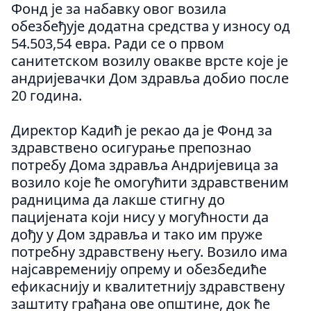
Фонд је за набавку овог возила
обезбеђује додатна средства у износу од
54.503,54 евра. Ради се о првом
санитетском возилу овакве врсте које је
андријевачки Дом здравља добио после
20 година.
Директор Кадић је рекао да је Фонд за
здравствено осигурање препознао
потребу Дома здравља Андријевица за
возило које ће омогућити здравственим
радницима да лакше стигну до
пацијената који нису у могућности да
дођу у Дом здравља и тако им пруже
потребну здравствену његу. Возило има
најсавременију опрему и обезбедиће
ефикаснију и квалитетнију здравствену
заштиту грађана ове општине, док ће