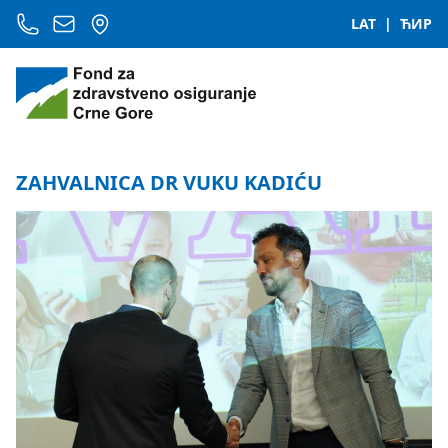
LAT
|
ЋИР
ZAHVALNICA DR VUKU KADIĆU