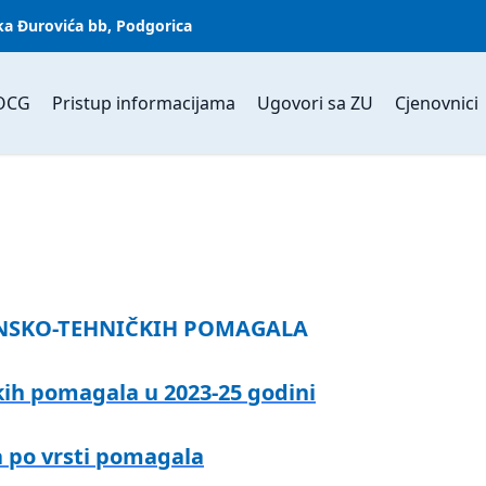
ka Đurovića bb, Podgorica
OCG
Pristup informacijama
Ugovori sa ZU
Cjenovnici
NSKO-TEHNIČKIH POMAGALA
kih pomagala u 2023-25 godini
 po vrsti pomagala