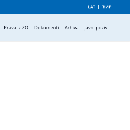
LAT
|
ЋИР
Prava iz ZO
Dokumenti
Arhiva
Javni pozivi