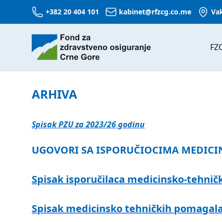
+382 20 404 101
kabinet@rfzcg.co.me
Va
FZ
ARHIVA
Spisak PZU za 2023/26 godinu
UGOVORI SA ISPORUČIOCIMA MEDICI
Spisak isporučilaca medicinsko-tehnič
Spisak medicinsko tehničkih pomagala