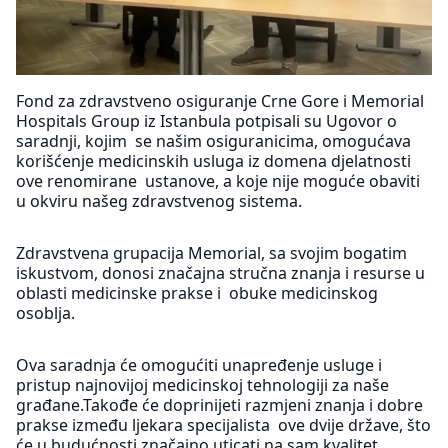
Fond za zdravstveno osiguranje Crne Gore i Memorial
Hospitals Group iz Istanbula potpisali su Ugovor o
saradnji, kojim se našim osiguranicima, omogućava
korišćenje medicinskih usluga iz domena djelatnosti
ove renomirane ustanove, a koje nije moguće obaviti
u okviru našeg zdravstvenog sistema.
Zdravstvena grupacija Memorial, sa svojim bogatim
iskustvom, donosi značajna stručna znanja i resurse u
oblasti medicinske prakse i obuke medicinskog
osoblja.
Ova saradnja će omogućiti unapređenje usluge i
pristup najnovijoj medicinskoj tehnologiji za naše
građane.Takođe će doprinijeti razmjeni znanja i dobre
prakse između ljekara specijalista ove dvije države, što
će u budućnosti značajno uticati na sam kvalitet