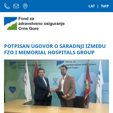
LAT
|
ЋИР
POTPISAN UGOVOR O SARADNJI IZMEĐU
FZO I MEMORIAL HOSPITALS GROUP