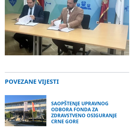
POVEZANE VIJESTI
SAOPŠTENJE UPRAVNOG
ODBORA FONDA ZA
ZDRAVSTVENO OSIGURANJE
CRNE GORE